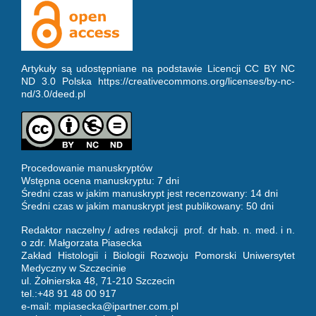
Artykuły są udostępniane na podstawie Licencji CC BY NC
ND 3.0 Polska https://creativecommons.org/licenses/by-nc-
nd/3.0/deed.pl
Procedowanie manuskryptów
Wstępna ocena manuskryptu: 7 dni
Średni czas w jakim manuskrypt jest recenzowany: 14 dni
Średni czas w jakim manuskrypt jest publikowany: 50 dni
Redaktor naczelny / adres redakcji prof. dr hab. n. med. i n.
o zdr. Małgorzata Piasecka
Zakład Histologii i Biologii Rozwoju Pomorski Uniwersytet
Medyczny w Szczecinie
ul. Żołnierska 48, 71-210 Szczecin
tel.:+48 91 48 00 917
e-mail:
mpiasecka@ipartner.com.pl