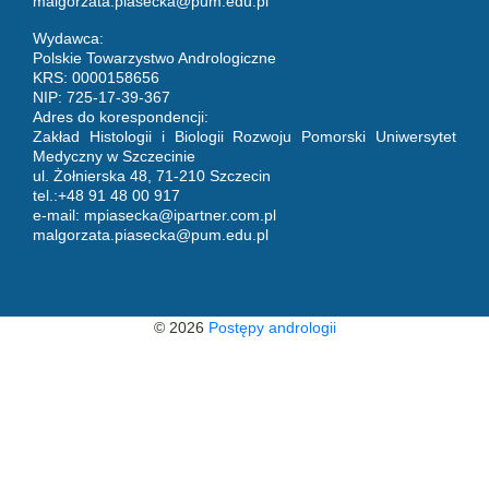
malgorzata.piasecka@pum.edu.pl
Wydawca:
Polskie Towarzystwo Andrologiczne
KRS: 0000158656
NIP: 725-17-39-367
Adres do korespondencji:
Zakład Histologii i Biologii Rozwoju Pomorski Uniwersytet
Medyczny w Szczecinie
ul. Żołnierska 48, 71-210 Szczecin
tel.:+48 91 48 00 917
e-mail:
mpiasecka@ipartner.com.pl
malgorzata.piasecka@pum.edu.pl
© 2026
Postępy andrologii