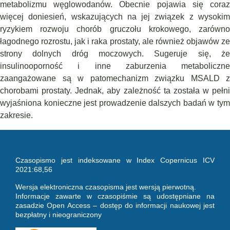
metabolizmu węglowodanów. Obecnie pojawia się coraz
więcej doniesień, wskazujących na jej związek z wysokim
ryzykiem rozwoju chorób gruczołu krokowego, zarówno
łagodnego rozrostu, jak i raka prostaty, ale również objawów ze
strony dolnych dróg moczowych. Sugeruje się, że
insulinooporność i inne zaburzenia metaboliczne
zaangażowane są w patome­chanizm związku MSALD z
chorobami prostaty. Jednak, aby zależność ta została w pełni
wyjaśniona konieczne jest prowadzenie dalszych badań w tym
zakresie.
Czasopismo jest indeksowane w Index Copernicus ICV
2021:68,56
Wersja elektroniczna czasopisma jest wersją pierwotną.
Informacje zawarte w czasopiśmie są udostępniane na
zasadzie Open Access – dostęp do informacji naukowej jest
bezpłatny i nieograniczony