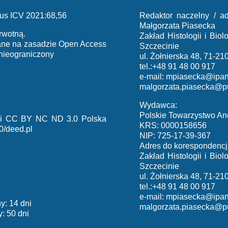
us ICV 2021:68,56
Redaktor naczelny / ad
Małgorzata Piasecka
rwotną.
Zakład Histologii i Bi
iane na zasadzie Open Access
Szczecinie
 nieograniczony
ul. Żołnierska 48, 71-21
tel.:+48 91 48 00 917
e-mail:
mpiasecka@ipart
malgorzata.piasecka@p
Wydawca:
Polskie Towarzystwo An
cji CC BY NC ND 3.0 Polska
KRS: 0000158656
0/deed.pl
NIP: 725-17-39-367
Adres do korespondencji
Zakład Histologii i Bi
Szczecinie
ul. Żołnierska 48, 71-21
tel.:+48 91 48 00 917
e-mail:
mpiasecka@ipart
y: 14 dni
malgorzata.piasecka@p
: 50 dni