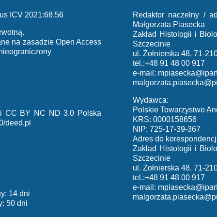
us ICV 2021:68,56
Redaktor naczelny / ad
Małgorzata Piasecka
rwotną.
Zakład Histologii i Bi
iane na zasadzie Open Access
Szczecinie
 nieograniczony
ul. Żołnierska 48, 71-21
tel.:+48 91 48 00 917
e-mail:
mpiasecka@ipart
malgorzata.piasecka@p
Wydawca:
Polskie Towarzystwo An
cji CC BY NC ND 3.0 Polska
KRS: 0000158656
0/deed.pl
NIP: 725-17-39-367
Adres do korespondencji
Zakład Histologii i Bi
Szczecinie
ul. Żołnierska 48, 71-21
tel.:+48 91 48 00 917
e-mail:
mpiasecka@ipart
y: 14 dni
malgorzata.piasecka@p
: 50 dni