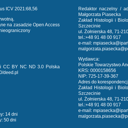
us ICV 2021:68,56
Redaktor naczelny / ad
Małgorzata Piasecka
rwotną.
Zakład Histologii i Bi
iane na zasadzie Open Access
Szczecinie
 nieograniczony
ul. Żołnierska 48, 71-21
tel.:+48 91 48 00 917
e-mail:
mpiasecka@ipart
malgorzata.piasecka@p
Wydawca:
Polskie Towarzystwo An
cji CC BY NC ND 3.0 Polska
KRS: 0000158656
0/deed.pl
NIP: 725-17-39-367
Adres do korespondencji
Zakład Histologii i Bi
Szczecinie
ul. Żołnierska 48, 71-21
tel.:+48 91 48 00 917
e-mail:
mpiasecka@ipart
y: 14 dni
malgorzata.piasecka@p
: 50 dni