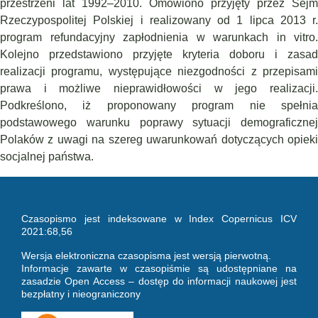
przestrzeni lat 1992–2010. Omówiono przyjęty przez Sejm
Rzeczypospolitej Polskiej i realizowany od 1 lipca 2013 r.
program refundacyjny zapłodnienia w warunkach in vitro.
Kolejno przedstawiono przyjęte kryteria doboru i zasad
realizacji programu, występujące niezgodności z przepisami
prawa i możliwe nieprawidłowości w jego realizacji.
Podkreślono, iż proponowany program nie spełnia
podstawowego warunku poprawy sytuacji demograficznej
Polaków z uwagi na szereg uwarunkowań dotyczących opieki
socjalnej państwa.
Czasopismo jest indeksowane w Index Copernicus ICV
2021:68,56
Wersja elektroniczna czasopisma jest wersją pierwotną.
Informacje zawarte w czasopiśmie są udostępniane na
zasadzie Open Access – dostęp do informacji naukowej jest
bezpłatny i nieograniczony