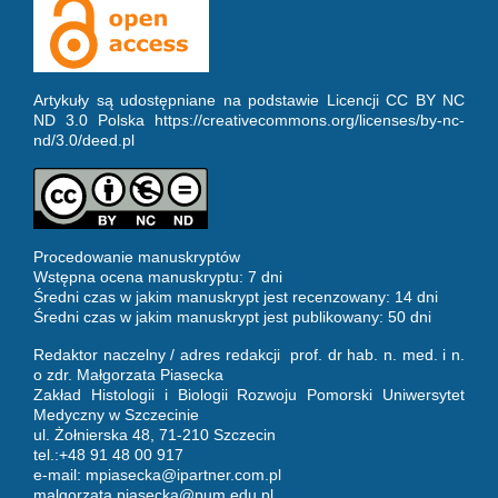
Artykuły są udostępniane na podstawie Licencji CC BY NC
ND 3.0 Polska https://creativecommons.org/licenses/by-nc-
nd/3.0/deed.pl
Procedowanie manuskryptów
Wstępna ocena manuskryptu: 7 dni
Średni czas w jakim manuskrypt jest recenzowany: 14 dni
Średni czas w jakim manuskrypt jest publikowany: 50 dni
Redaktor naczelny / adres redakcji prof. dr hab. n. med. i n.
o zdr. Małgorzata Piasecka
Zakład Histologii i Biologii Rozwoju Pomorski Uniwersytet
Medyczny w Szczecinie
ul. Żołnierska 48, 71-210 Szczecin
tel.:+48 91 48 00 917
e-mail:
mpiasecka@ipartner.com.pl
malgorzata.piasecka@pum.edu.pl