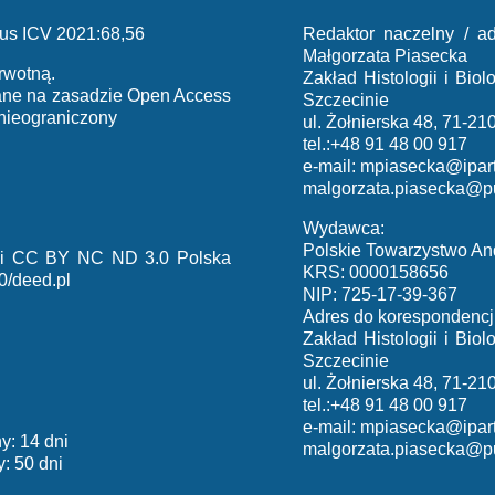
us ICV 2021:68,56
Redaktor naczelny / ad
Małgorzata Piasecka
rwotną.
Zakład Histologii i Bi
iane na zasadzie Open Access
Szczecinie
 nieograniczony
ul. Żołnierska 48, 71-21
tel.:+48 91 48 00 917
e-mail:
mpiasecka@ipart
malgorzata.piasecka@p
Wydawca:
Polskie Towarzystwo An
cji CC BY NC ND 3.0 Polska
KRS: 0000158656
0/deed.pl
NIP: 725-17-39-367
Adres do korespondencji
Zakład Histologii i Bi
Szczecinie
ul. Żołnierska 48, 71-21
tel.:+48 91 48 00 917
e-mail:
mpiasecka@ipart
y: 14 dni
malgorzata.piasecka@p
: 50 dni