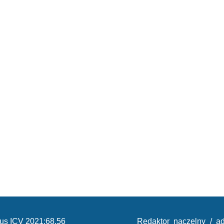
us ICV 2021:68,56
Redaktor naczelny / ad