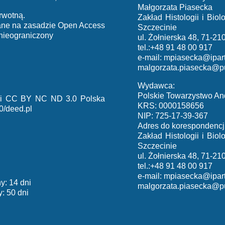
Małgorzata Piasecka
rwotną.
Zakład Histologii i Bi
iane na zasadzie Open Access
Szczecinie
 nieograniczony
ul. Żołnierska 48, 71-21
tel.:+48 91 48 00 917
e-mail:
mpiasecka@ipart
malgorzata.piasecka@p
Wydawca:
Polskie Towarzystwo An
cji CC BY NC ND 3.0 Polska
KRS: 0000158656
0/deed.pl
NIP: 725-17-39-367
Adres do korespondencji
Zakład Histologii i Bi
Szczecinie
ul. Żołnierska 48, 71-21
tel.:+48 91 48 00 917
e-mail:
mpiasecka@ipart
y: 14 dni
malgorzata.piasecka@p
: 50 dni