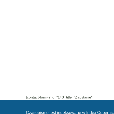
[contact-form-7 id="143" title="Zapytanie"]
Czasopismo jest indeksowane w Index Copernic