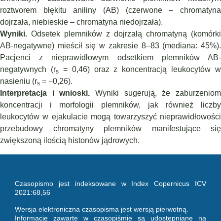
roztworem błękitu aniliny (AB) (czerwone – chromatyna
dojrzała, niebieskie – chromatyna niedojrzała).
Wyniki.
Odsetek plemników z dojrzałą chromatyną (komórki
AB-negatywne) mieścił się w zakresie 8–83 (mediana: 45%).
Pacjenci z nieprawidłowym odsetkiem plemników AB-
negatywnych (r
= 0,46) oraz z koncentracją leukocytów w
s
nasieniu (r
= −0,26).
s
Interpretacja i wnioski.
Wyniki sugerują, że zaburzeniom
koncentracji i morfologii plemników, jak również liczby
leukocytów w ejakulacie mogą towarzyszyć nieprawidłowości
przebudowy chromatyny plemników manifestujące się
zwiększoną ilością histonów jądrowych.
Czasopismo jest indeksowane w Index Copernicus ICV
2021:68,56
Wersja elektroniczna czasopisma jest wersją pierwotną.
Informacje zawarte w czasopiśmie są udostępniane na