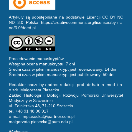
Artykuły są udostępniane na podstawie Licencji CC BY NC
ND 3.0 Polska https://creativecommons.org/licenses/by-nc-
nd/3.0/deed.pl
Procedowanie manuskryptów
Wstępna ocena manuskryptu: 7 dni
Średni czas w jakim manuskrypt jest recenzowany: 14 dni
Średni czas w jakim manuskrypt jest publikowany: 50 dni
Redaktor naczelny / adres redakcji prof. dr hab. n. med. i n.
o zdr. Małgorzata Piasecka
Zakład Histologii i Biologii Rozwoju Pomorski Uniwersytet
Medyczny w Szczecinie
ul. Żołnierska 48, 71-210 Szczecin
tel.:+48 91 48 00 917
e-mail:
mpiasecka@ipartner.com.pl
malgorzata.piasecka@pum.edu.pl
Wydawca: