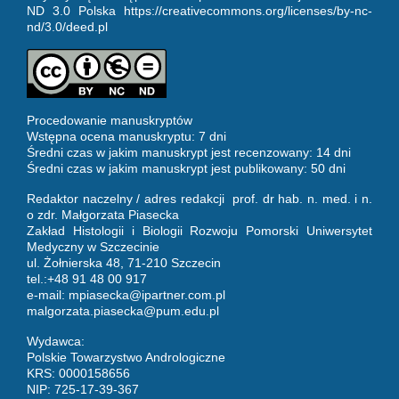
ND 3.0 Polska https://creativecommons.org/licenses/by-nc-
nd/3.0/deed.pl
Procedowanie manuskryptów
Wstępna ocena manuskryptu: 7 dni
Średni czas w jakim manuskrypt jest recenzowany: 14 dni
Średni czas w jakim manuskrypt jest publikowany: 50 dni
Redaktor naczelny / adres redakcji prof. dr hab. n. med. i n.
o zdr. Małgorzata Piasecka
Zakład Histologii i Biologii Rozwoju Pomorski Uniwersytet
Medyczny w Szczecinie
ul. Żołnierska 48, 71-210 Szczecin
tel.:+48 91 48 00 917
e-mail:
mpiasecka@ipartner.com.pl
malgorzata.piasecka@pum.edu.pl
Wydawca:
Polskie Towarzystwo Andrologiczne
KRS: 0000158656
NIP: 725-17-39-367